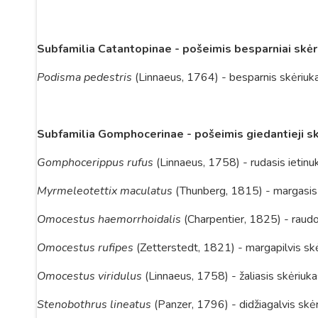
Subfamilia Catantopinae - pošeimis besparniai skėr
Podisma pedestris
(Linnaeus, 1764) - besparnis skėriuk
Subfamilia Gomphocerinae - pošeimis giedantieji sk
Gomphocerippus rufus
(Linnaeus, 1758) - rudasis ietin
Myrmeleotettix maculatus
(Thunberg, 1815) - margasis 
Omocestus haemorrhoidalis
(Charpentier, 1825) - raudo
Omocestus rufipes
(Zetterstedt, 1821) - margapilvis sk
Omocestus viridulus
(Linnaeus, 1758) - žaliasis skėriuk
Stenobothrus lineatus
(Panzer, 1796) - didžiagalvis skė