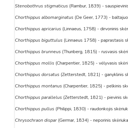
Stenobothrus stigmaticus
(Rambur, 1839) - sauspievinis
Chorthippus albomarginatus
(De Geer, 1773) - baltajuo
Chorthippus apricarius
(Linnaeus, 1758) - dirvoninis skė
Chorthippus biguttulus
(Linnaeus 1758) - paprastasis s
Chorthippus brunneus
(Thunberg, 1815) - rusvasis skėr
Chorthippus mollis
(Charpentier, 1825) - vėlyvasis skėr
Chorthippus dorsatus
(Zetterstedt, 1821) - ganyklinis s
Chorthippus montanus
(Charpentier, 1825) - pelkinis sk
Chorthippus parallelus
(Zetterstedt, 1821) - pievinis sk
Chorthippus pullus
(Philippi, 1830) - raudonkojis skėriu
Chrysochraon dispar
(Germar, 1834) - neporinis skėriuk