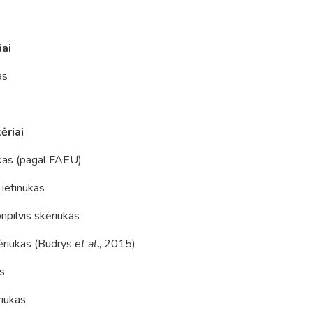
iai
as
ėriai
ukas (pagal FAEU)
ietinukas
npilvis skėriukas
ėriukas (Budrys
et al
., 2015)
as
riukas