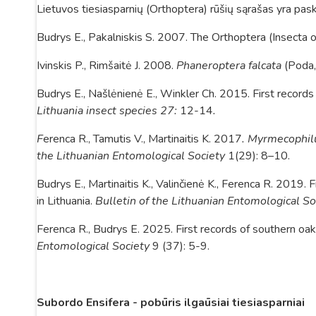
Lietuvos tiesiasparnių (Orthoptera) rūšių sąrašas yra pask
Budrys E., Pakalniskis S. 2007. The Orthoptera (Insecta o
Ivinskis P., Rimšaitė J. 2008.
Phaneroptera falcata
(Poda,
Budrys E., Našlėnienė E., Winkler Ch. 2015. First records
Lithuania insect species 27:
12-14
.
F
erenca R., Tamutis V., Martinaitis K. 2017
.
Myrmecophil
the
Lithuanian Entomological Society
1(29): 8–10.
Budrys E., Martinaitis K., Valinčienė K., Ferenca R. 2019. F
in Lithuania.
Bulletin of the Lithuanian Entomological So
Ferenca R., Budrys E. 2025. First records of southern oa
Entomological Society
9 (37): 5-9.
Subordo Ensifera - pobūris ilgaūsiai tiesiasparniai