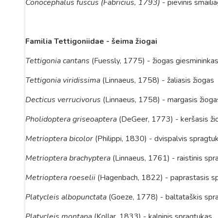
Conocephalus fuscus (Fabricius, 1793) -
pievinis smaili
Familia Tettigoniidae
- šeima žiogai
Tettigonia cantans
(Fuessly, 1775) - žiogas giesmininka
Tettigonia viridissima
(Linnaeus, 1758) - žaliasis žiogas
Decticus verrucivorus
(Linnaeus, 1758) - margasis žioga
Pholidoptera griseoaptera
(DeGeer, 1773) - keršasis ži
Metrioptera bicolor
(Philippi, 1830) - dvispalvis spragtu
Metrioptera brachyptera
(Linnaeus, 1761) - raistinis sp
Metrioptera roeselii
(Hagenbach, 1822) - paprastasis s
Platycleis albopunctata
(Goeze, 1778) - baltataškis spr
Platycleis montana
(Kollar, 1833) - kalninis spragtukas