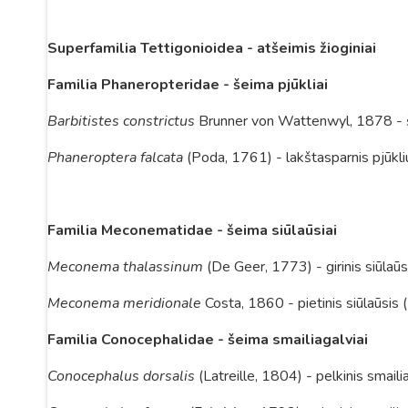
Superfamilia Tettigonioidea - atšeimis žioginiai
Familia Phaneropteridae - šeima pjūkliai
Barbitistes constrictus
Brunner von Wattenwyl, 1878 - šil
Phaneroptera falcata
(Poda, 1761) - lakštasparnis pjūkli
Familia Meconematidae
- šeima siūlaūsiai
Meconema thalassinum
(De Geer, 1773) - girinis siūlaūs
Meconema meridionale
Costa, 1860 - pietinis siūlaūsis
Familia Conocephalidae - šeima smailiagalviai
Conocephalus dorsalis
(Latreille, 1804) - pelkinis smaili