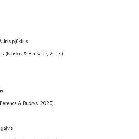
inis pjūklius
us (Ivinskis & Rimšaitė, 2008)
is
 (Ferenca & Budrys, 2025)
agalvis