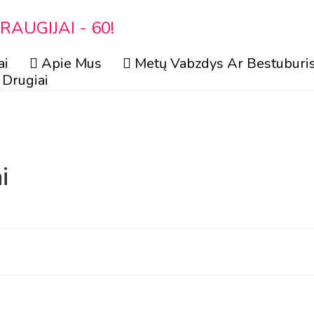
AUGIJAI - 60!
ai
Apie Mus
Metų Vabzdys Ar Bestuburi
Drugiai
i