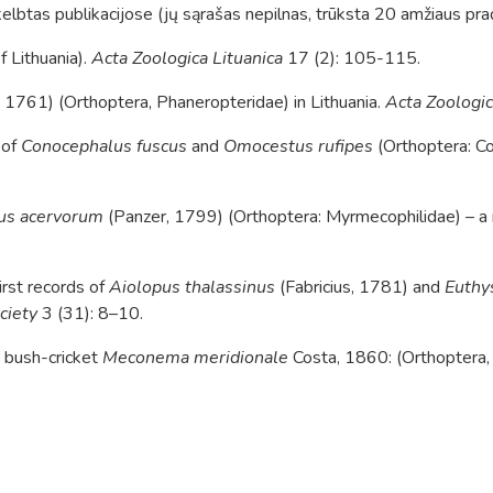
elbtas publikacijose (jų sąrašas nepilnas, trūksta 20 amžiaus prad
f Lithuania).
Acta Zoologica Lituanica
17 (2): 105-115.
 1761) (Orthoptera, Phaneropteridae) in Lithuania.
Acta Zoologic
 of
Conocephalus fuscus
and
Omocestus rufipes
(Orthoptera: Co
us acervorum
(Panzer, 1799) (Orthoptera: Myrmecophilidae) – a 
irst records of
Aiolopus
thalassinus
(Fabricius, 1781) and
Euthy
ciety
3 (31): 8–10.
k bush-cricket
Meconema meridionale
Costa, 1860: (Orthoptera, T