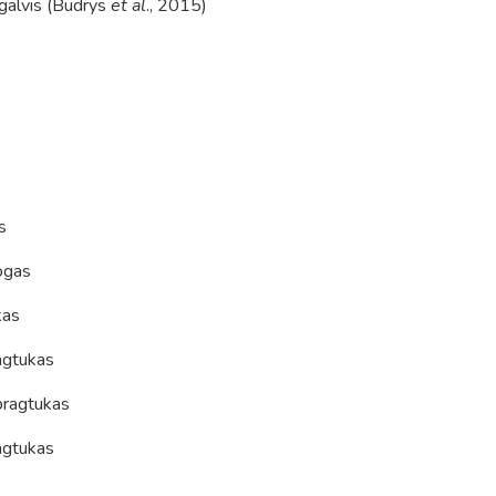
agalvis (Budrys
et al
., 2015)
s
s
ogas
kas
ragtukas
pragtukas
agtukas