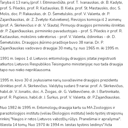
Taryba iš 13 narių (prof. I. Eitminavičiūtė, prof. T. Ivanauskas, dr. B. Kadytė,
prof. S. Pileckis, prof. R. Kazlauskas, B. Kiela, prof. St. Mastauskis, doc. S.
Molis, doc. P. Rakauskas, dr. D. Šemetulskis, prof. V. Valenta, dr. P.
Zajančkauskas, dr. Z. Žvetytė-Kulvietienė), Revizijos komisija iš 2 asmenų
(prof. A. Skirkevičius ir dr. V. Slauta). Pirmuoju draugijos pirmininku išrinktas
dr. P. Zajančkauskas, pirmininko pavaduotojais - prof. S. Pileckis ir prof. R.
Kazlauskas, mokslinis sekretorius - prof. V. Valenta, iždininkas - dr. D.
Šemetulskis. Draugijos įkūrimo pradžioje buvo 38 nariai. Dr. P.
Zajančkauskas vadovavo draugijai 30 metų, t.y. nuo 1965 m. iki 1995 m.
1991 m. liepos 1 d. Lietuvos entomologų draugijos įstatai įregistruoti
atkurtos Lietuvos Respublikos Teisingumo ministerijoje; nuo tada draugija
tapo nuo nieko nepriklausoma.
1995 m. kovo 30 d. įvykusiame narių suvažiavime draugijos prezidentu
išrinktas prof. A. Skirkevičius. Valdybą sudarė 9 nariai: prof. A. Skirkevičius,
habil.dr. V. Jonaitis, doc. A. Žiogas, dr. G. Vaitkevičienė, dr. I. Bartninkaitė,
prof. R. Puplesis, habil.dr. J. Šurkus, prof. V. Valenta, dr. P.Zajančkauskas.
Nuo 1982 iki 1995 m. Entomologų draugija kartu su MA Zoologijos ir
parazitologijos institutu (vėliau Ekologijos institutu) leido tęstinį straipsnių
rinkinį "Naujos ir retos Lietuvos vabzdžių rūšys. Pranešimai ir aprašymai".
Išleista 14 tomų. Nuo 1970 iki 1994 m. leistas tęstinis leidinys"Acta