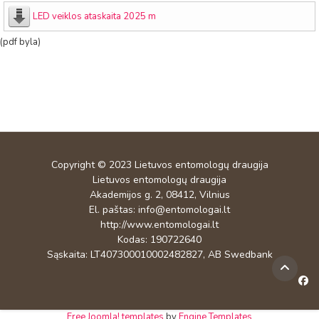
LED veiklos ataskaita 2025 m
(pdf byla)
Copyright © 2023
Lietuvos entomologų draugija
Lietuvos entomologų draugija
Akademijos g. 2, 08412, Vilnius
El. paštas:
info@entomologai.lt
http://www.entomologai.lt
Kodas: 190722640
Sąskaita: LT407300010002482827, AB Swedbank
Free Joomla! templates
by
Engine Templates