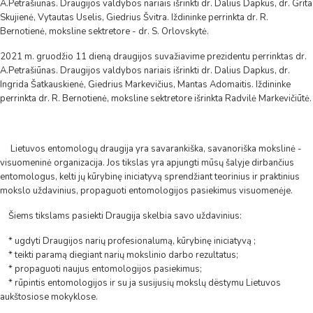
A.Petrašiūnas. Draugijos valdybos nariais išrinkti dr. Dalius Dapkus, dr. Grita
Skujienė, Vytautas Uselis, Giedrius Švitra. Iždininke perrinkta dr. R.
Bernotienė, moksline sektretore - dr. S. Orlovskytė.
2021 m. gruodžio 11 dieną draugijos suvažiavime prezidentu perrinktas dr.
A.Petrašiūnas. Draugijos valdybos nariais išrinkti dr. Dalius Dapkus, dr.
Ingrida Šatkauskienė, Giedrius Markevičius, Mantas Adomaitis. Iždininke
perrinkta dr. R. Bernotienė, moksline sektretore išrinkta Radvilė Markevičiūtė.
Lietuvos entomologų draugija yra savarankiška, savanoriška mokslinė -
visuomeninė organizacija. Jos tikslas yra apjungti mūsų šalyje dirbančius
entomologus, kelti jų kūrybinę iniciatyvą sprendžiant teorinius ir praktinius
mokslo uždavinius, propaguoti entomologijos pasiekimus visuomenėje.
Šiems tikslams pasiekti Draugija skelbia savo uždavinius:
* ugdyti Draugijos narių profesionalumą, kūrybinę iniciatyvą ;
* teikti paramą diegiant narių mokslinio darbo rezultatus;
* propaguoti naujus entomologijos pasiekimus;
* rūpintis entomologijos ir su ja susijusių mokslų dëstymu Lietuvos
aukštosiose mokyklose.