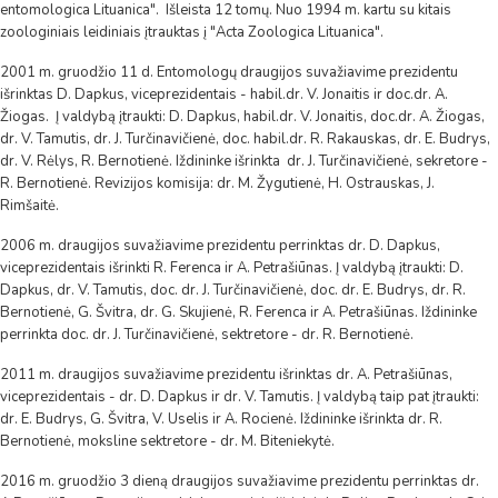
entomologica Lituanica". Išleista 12 tomų. Nuo 1994 m. kartu su kitais
zoologiniais leidiniais įtrauktas į "Acta Zoologica Lituanica".
2001 m. gruodžio 11 d. Entomologų draugijos suvažiavime prezidentu
išrinktas D. Dapkus, viceprezidentais - habil.dr. V. Jonaitis ir doc.dr. A.
Žiogas. Į valdybą įtraukti: D. Dapkus, habil.dr. V. Jonaitis, doc.dr. A. Žiogas,
dr. V. Tamutis, dr. J. Turčinavičienė, doc. habil.dr. R. Rakauskas, dr. E. Budrys,
dr. V. Rėlys, R. Bernotienė. Iždininke išrinkta dr. J. Turčinavičienė, sekretore -
R. Bernotienė. Revizijos komisija: dr. M. Žygutienė, H. Ostrauskas, J.
Rimšaitė.
2006 m. draugijos suvažiavime prezidentu perrinktas dr. D. Dapkus,
viceprezidentais išrinkti R. Ferenca ir A. Petrašiūnas. Į valdybą įtraukti: D.
Dapkus, dr. V. Tamutis, doc. dr. J. Turčinavičienė, doc. dr. E. Budrys, dr. R.
Bernotienė, G. Švitra, dr. G. Skujienė, R. Ferenca ir A. Petrašiūnas. Iždininke
perrinkta doc. dr. J. Turčinavičienė, sektretore - dr. R. Bernotienė.
2011 m. draugijos suvažiavime prezidentu išrinktas dr. A. Petrašiūnas,
viceprezidentais - dr. D. Dapkus ir dr. V. Tamutis. Į valdybą taip pat įtraukti:
dr. E. Budrys, G. Švitra, V. Uselis ir A. Rocienė. Iždininke išrinkta dr. R.
Bernotienė, moksline sektretore - dr. M. Biteniekytė.
2016 m. gruodžio 3 dieną draugijos suvažiavime prezidentu perrinktas dr.