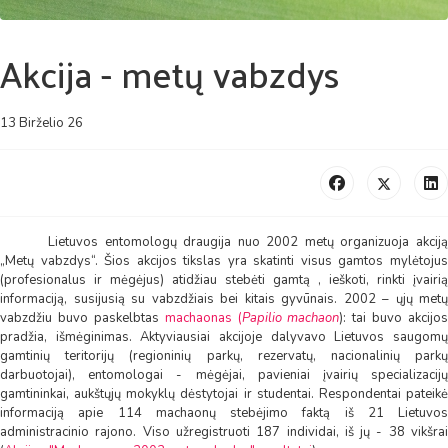
Akcija - metų vabzdys
13 Birželio 26
Lietuvos entomologų draugija nuo 2002 metų organizuoja akciją
„Metų vabzdys“. Šios akcijos tikslas yra skatinti visus gamtos mylėtojus
(profesionalus ir mėgėjus) atidžiau stebėti gamtą , ieškoti, rinkti įvairią
informaciją, susijusią su vabzdžiais bei kitais gyvūnais. 2002 – ųjų metų
vabzdžiu buvo paskelbtas
machaonas (
Papilio machaon
): tai buvo akcijos
pradžia, išmėginimas. Aktyviausiai akcijoje dalyvavo Lietuvos saugomų
gamtinių teritorijų (regioninių parkų, rezervatų, nacionalinių parkų
darbuotojai), entomologai - mėgėjai, pavieniai įvairių specializacijų
gamtininkai, aukštųjų mokyklų dėstytojai ir studentai. Respondentai pateikė
informaciją apie 114 machaonų stebėjimo faktą iš 21 Lietuvos
administracinio rajono. Viso užregistruoti 187 individai, iš jų - 38 vikšrai