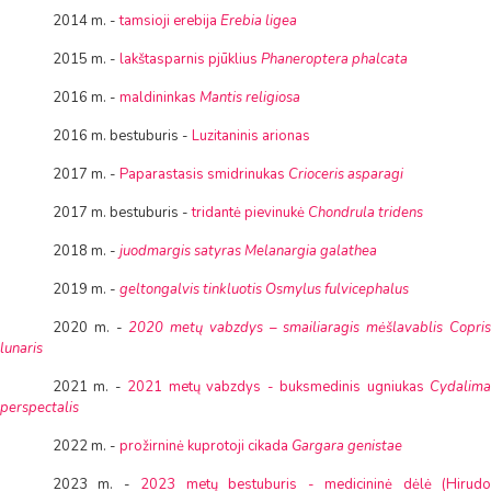
2014 m. -
tamsioji erebija
Erebia ligea
2015 m. -
lakštasparnis pjūklius
Phaneroptera phalcata
2016 m. -
maldininkas
Mantis religiosa
2016 m. bestuburis -
Luzitaninis arionas
2017 m. -
Paparastasis smidrinukas
Crioceris asparagi
2017 m. bestuburis -
tridantė pievinukė
Chondrula tridens
2018 m.
-
juodmargis satyras Melanargia galathea
2019 m.
-
geltongalvis tinkluotis Osmylus fulvicephalus
2020 m.
-
2020 metų vabzdys – smailiaragis mėšlavablis Copri
lunaris
2021 m. -
2021 metų vabzdys - buksmedinis ugniukas
Cydalim
perspectalis
2022 m. -
prožirninė kuprotoji cikada
Gargara genistae
2023 m. -
2023 metų bestuburis - medicininė dėlė (Hirud