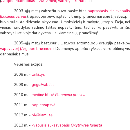
(
Akcijos "Machaonas - 2002 metų vabzdys" rezultatai
).
2003-ųjų metų vabzdžiu buvo paskelbtas
paprastasis elniavabali
(
Lucanus cervus
). Spaudoje buvo išplatinti trumpi pranešimai apie šį vabalą, ir
buvo sulaukta didesnio aktyvumo iš moksleivių ir mokytojų tarpo. Deja, nei
vienas nurodytas radimo faktas nepasitvirtino, tad sunku pasakyti, ar šis
vabzdys Lietuvoje dar gyvena. Laukiame naujų pranešimų!
2005-ųjų metų bestuburiu Lietuvos entomologų draugija paskelbė
vapsvavorį (Argiope bruenichii)
. Duomenys apie šio ryškaus voro plitimą vi
dar pasiekia mus.
Vėlesnės akcijos:
2008 m. -
tarkšlys
2009 m. -
gegužvabalis
2010 m. -
médinė blakė
Palomena prasina
2011 m. -
popiervapsvė
2012 m. -
plėšriamusė
2013 m. -
kvapusis auksavabalis
Oxythyrea funesta