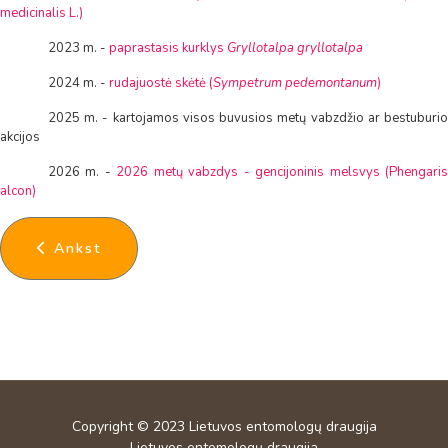
medicinalis L.)
2023 m. -
paprastasis kurklys
Gryllotalpa gryllotalpa
2024 m. -
rudajuostė skėtė (
Sympetrum pedemontanum
)
2025 m. - kartojamos visos buvusios metų vabzdžio ar bestuburio
akcijos
2026 m. -
2026 metų vabzdys - gencijoninis melsvys (Phengari
alcon)
Ankstesnis straipsnis: Akcijos "Machaonas - 2002
Ankst
Copyright © 2023
Lietuvos entomologų draugija
Lietuvos entomologų draugija