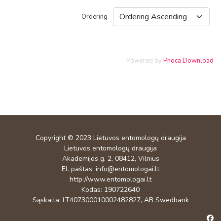
Ordering
Powered by
Phoca Download
Copyright © 2023
Lietuvos entomologų draugija
Lietuvos entomologų draugija
Akademijos g. 2, 08412, Vilnius
El. paštas:
info@entomologai.lt
http://www.entomologai.lt
Kodas: 190722640
Sąskaita: LT407300010002482827, AB Swedbank