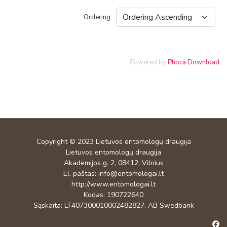
Ordering
Powered by
Phoca Download
Copyright © 2023
Lietuvos entomologų draugija
Lietuvos entomologų draugija
Akademijos g. 2, 08412, Vilnius
El. paštas:
info@entomologai.lt
http://www.entomologai.lt
Kodas: 190722640
Sąskaita: LT407300010002482827, AB Swedbank