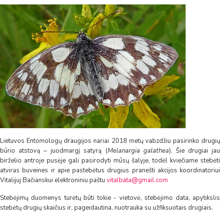
Lietuvos Entomologų draugijos nariai 2018 metų vabzdžiu pasirinko drugių
būrio atstovą – juodmargį satyrą (
Melanargia galathea
). Šie drugiai ja
birželio antroje pusėje gali pasirodyti mūsų šalyje, todėl kviečiame stebėti
atviras buveines ir apie pastebėtus drugius pranešti akcijos koordinatoriui
Vitalijuj Bačianskui elektroniniu paštu
vitalbata@gmail.com
Stebėjimų duomenys turėtų būti tokie - vietovė, stebėjimo data, apytikslis
stebėtų drugių skaičius ir, pageidautina, nuotrauka su užfiksuotais drugiais.