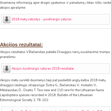
Išsamesnę informaciją apie drugio ypatumus ir panašumą į kitas rūšis rasite
akcijos aprašyme:
2018 metų vabzdys - juodmargis satyras
Akcijos rezultatai:
Akcijos rezultatus V.Bačianskas pateikė Draugijos narių suvažiavime, trumpu
pranešimu:
Akcijos Juodmargis satyras 2018 rezultatai
Akcijos metu surinkti duomenys taip pat paskelbti anglų kalba 2018 metų
draugijos leidinyje, straipsnyje: Švitra G., Bačianskas V., Inokaitis V.,
Mikalauskas D., Ūsaitis T. Two new and 110 rare for the Lithuanian fauna
Lepidoptera species recorded in 2018. Bulletin of the Lithuanian
Entomological Society 2: 78-102: