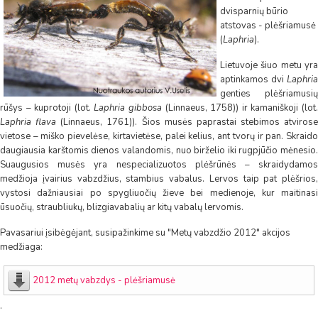
dvisparnių būrio
atstovas - plėšriamusė
(
Laphria
).
Lietuvoje šiuo metu yra
aptinkamos dvi
Laphria
genties plėšriamusių
rūšys – kuprotoji (lot.
Laphria gibbosa
(Linnaeus, 1758)) ir kamaniškoji (lot
Laphria flava
(Linnaeus, 1761)). Šios musės paprastai stebimos atvirose
vietose – miško pievelėse, kirtavietėse, palei kelius, ant tvorų ir pan. Skraido
daugiausia karštomis dienos valandomis, nuo birželio iki rugpjūčio mėnesio.
Suaugusios musės yra nespecializuotos plėšrūnės – skraidydamos
medžioja įvairius vabzdžius, stambius vabalus. Lervos taip pat plėšrios,
vystosi dažniausiai po spygliuočių žieve bei medienoje, kur maitinasi
ūsuočių, straubliukų, blizgiavabalių ar kitų vabalų lervomis.
Pavasariui įsibėgėjant, susipažinkime su "Metų vabzdžio 2012" akcijos
medžiaga:
2012 metų vabzdys - plėšriamusė
.