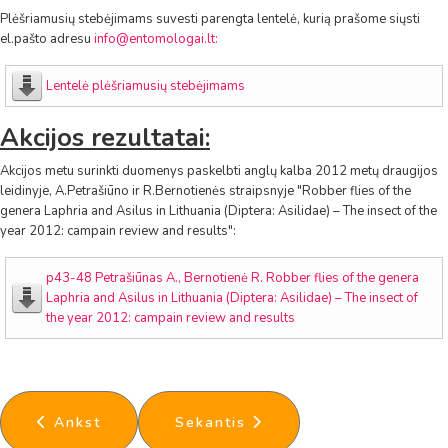
Plėšriamusių stebėjimams suvesti
parengta lentelė
, kurią prašome siųsti
el.pašto adresu
info@entomologai.lt
:
Lentelė plėšriamusių stebėjimams
Akcijos rezultatai:
Akcijos metu surinkti duomenys paskelbti anglų kalba 2012 metų draugijos
leidinyje, A.Petrašiūno ir R.Bernotienės straipsnyje "Robber flies of the
genera Laphria and Asilus in Lithuania (Diptera: Asilidae) – The insect of the
year 2012: campain review and results":
p43-48 Petrašiūnas A., Bernotienė R. Robber flies of the genera
Laphria and Asilus in Lithuania (Diptera: Asilidae) – The insect of
the year 2012: campain review and results
Ankstesnis straipsnis: 2013 metų vabzdys - kvap
Kitas straipsnis: 2011 metų vabz
Ankst
Sekantis