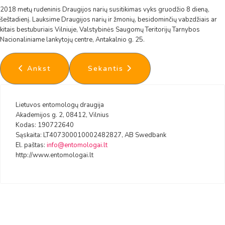
2018 metų rudeninis Draugijos narių susitikimas vyks gruodžio 8 dieną,
šeštadienį. Lauksime Draugijos narių ir žmonių, besidominčių vabzdžiais ar
kitais bestuburiais Vilniuje, Valstybinės Saugomų Teritorijų Tarnybos
Nacionaliniame lankytojų centre, Antakalnio g. 25.
Ankstesnis straipsnis: 2019 m vabzdys - geltonga
Kitas straipsnis: 2018 metų vabz
Ankst
Sekantis
Lietuvos entomologų draugija
Akademijos g. 2, 08412, Vilnius
Kodas: 190722640
Sąskaita: LT407300010002482827, AB Swedbank
El. paštas:
info@entomologai.lt
http://www.entomologai.lt