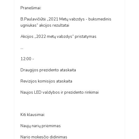
Pranešimai:
B.Paulavičiūtė „2021 Metų vabzdys - buksmedinis
ugniukas“ akcijos rezultatai
Akcijos „2022 metų vabzdys“ pristatymas
...
12:00 -
Draugijos prezidento ataskaita
Revizijos komisijos ataskaita
Naujos LED valdybos ir prezidento rinkimai
Kiti klausimai:
Naujų narių priėmimas
Nario mokesčio didinimas