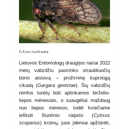
G.Kunz nuotrauka
Lietuvos Entomologų draugijos nariai 2022
metų vabzdžiu pasirinko straubliuočių
būrio atstovą – prožirninę kuprotąją
cikadą (
Gargara genistae
). Šių vabzdžių
nimfos turėtų būti aptinkamos birželio-
liepos mėnesiais, o suaugėliai maždaug
nuo liepos mėnesio, todėl kviečiame
ieškoti šluotinio raipsto (
Cytisus
scoparius
) krūmų, juos įdėmiai apžiūrėti,