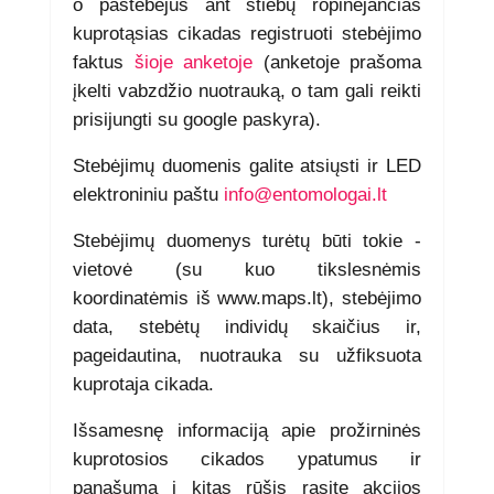
o pastebėjus ant stiebų ropinėjančias
kuprotąsias cikadas registruoti stebėjimo
faktus
šioje anketoje
(anketoje prašoma
įkelti vabzdžio nuotrauką, o tam gali reikti
prisijungti su google paskyra).
Stebėjimų duomenis galite atsiųsti ir LED
elektroniniu paštu
info@entomologai.lt
Stebėjimų duomenys turėtų būti tokie -
vietovė (su kuo tikslesnėmis
koordinatėmis iš www.maps.lt), stebėjimo
data, stebėtų individų skaičius ir,
pageidautina, nuotrauka su užfiksuota
kuprotaja cikada.
Išsamesnę informaciją apie prožirninės
kuprotosios cikados ypatumus ir
panašumą į kitas rūšis rasite akcijos