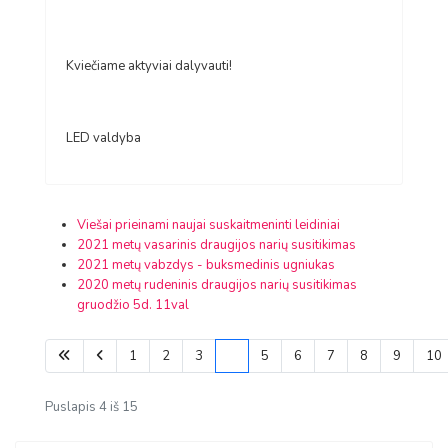
Kviečiame aktyviai dalyvauti!
LED valdyba
Viešai prieinami naujai suskaitmeninti leidiniai
2021 metų vasarinis draugijos narių susitikimas
2021 metų vabzdys - buksmedinis ugniukas
2020 metų rudeninis draugijos narių susitikimas
gruodžio 5d. 11val
1
2
3
4
5
6
7
8
9
10
Puslapis 4 iš 15