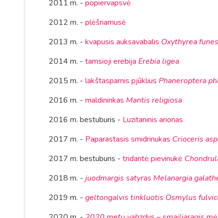
2011 m. -
popiervapsvė
2012 m. -
plėšriamusė
2013 m. -
kvapusis auksavabalis
Oxythyrea funes
2014 m. -
tamsioji erebija
Erebia ligea
2015 m. -
lakštasparnis pjūklius
Phaneroptera ph
2016 m. -
maldininkas
Mantis religiosa
2016 m. bestuburis -
Luzitaninis arionas
2017 m. -
Paparastasis smidrinukas
Crioceris asp
2017 m. bestuburis -
tridantė pievinukė
Chondrula
2018 m.
-
juodmargis satyras Melanargia galath
2019 m.
-
geltongalvis tinkluotis Osmylus fulvi
2020 m.
-
2020 metų vabzdys – smailiaragis mėš