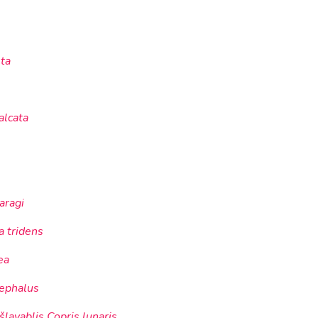
ta
alcata
aragi
 tridens
ea
cephalus
lavablis Copris lunaris