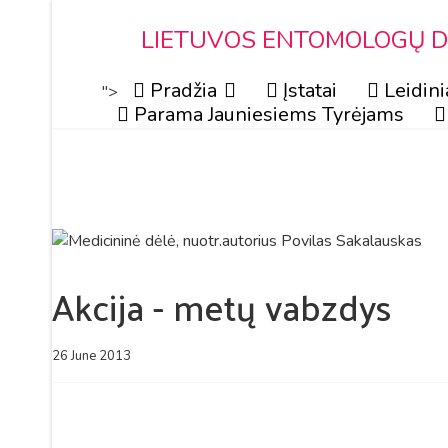
LIETUVOS ENTOMOLOGŲ DR
Pradžia
Įstatai
Leidini
">
Parama Jauniesiems Tyrėjams
Akcija - metų vabzdys
26 June 2013