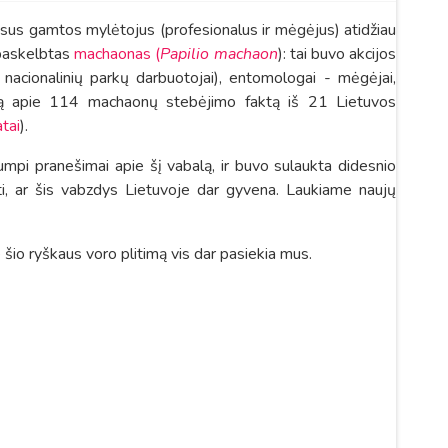
isus gamtos mylėtojus (profesionalus ir mėgėjus) atidžiau
o paskelbtas
machaonas (
Papilio machaon
): tai buvo akcijos
 nacionalinių parkų darbuotojai), entomologai - mėgėjai,
aciją apie 114 machaonų stebėjimo faktą iš 21 Lietuvos
tai
).
rumpi pranešimai apie šį vabalą, ir buvo sulaukta didesnio
ti, ar šis vabzdys Lietuvoje dar gyvena. Laukiame naujų
šio ryškaus voro plitimą vis dar pasiekia mus.