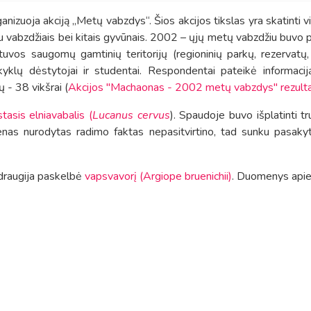
zuoja akciją „Metų vabzdys“. Šios akcijos tikslas yra skatinti v
sią su vabzdžiais bei kitais gyvūnais. 2002 – ųjų metų vabzdžiu buv
etuvos saugomų gamtinių teritorijų (regioninių parkų, rezervatų,
ų mokyklų dėstytojai ir studentai. Respondentai pateikė inform
ų - 38 vikšrai (
Akcijos "Machaonas - 2002 metų vabzdys" rezulta
tasis elniavabalis (
Lucanus cervus
). Spaudoje buvo išplatinti t
enas nurodytas radimo faktas nepasitvirtino, tad sunku pasaky
draugija paskelbė
vapsvavorį (Argiope bruenichii)
. Duomenys apie 