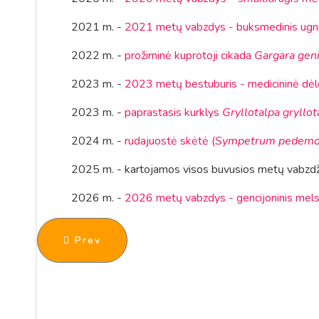
2021 m. -
2021 metų vabzdys - buksmedinis ugn
2022 m. -
prožirninė kuprotoji cikada
Gargara gen
2023 m. -
2023 metų bestuburis - medicininė dėlė
2023 m. -
paprastasis kurklys
Gryllotalpa gryllot
2024 m. -
rudajuostė skėtė (
Sympetrum pedem
2025 m. - kartojamos visos buvusios metų vabzdži
2026 m. -
2026 metų vabzdys - gencijoninis mels
Previous article: Akcijos "Machaonas - 200
Prev