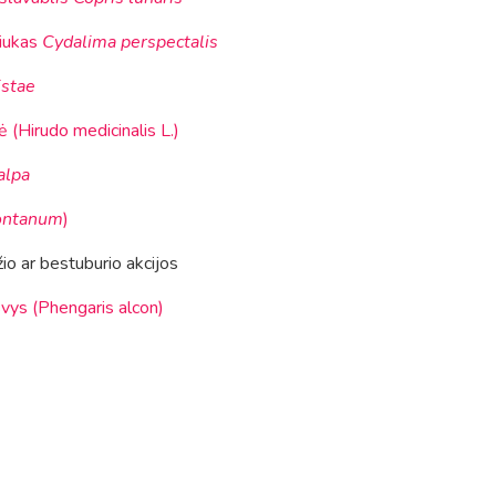
iukas
Cydalima perspectalis
istae
 (Hirudo medicinalis L.)
alpa
ontanum
)
o ar bestuburio akcijos
vys (Phengaris alcon)
2 metų vabzdys" rezultatai