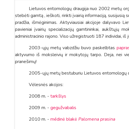
Lietuvos entomologų draugija nuo 2002 metų organi
stebėti gamtą , ieškoti, rinkti įvairią informaciją, susiju
pradžia, išmėginimas. Aktyviausiai akcijoje dalyvavo Li
pavieniai įvairių specializacijų gamtininkai, aukštųj
administracinio rajono. Viso užregistruoti 187 individai, iš j
2003-ųjų metų vabzdžiu buvo paskelbtas
papras
aktyvumo iš moksleivių ir mokytojų tarpo. Deja, nei vi
pranešimų!
2005-ųjų metų bestuburiu Lietuvos entomologų 
Vėlesnės akcijos:
2008 m. -
tarkšlys
2009 m. -
gegužvabalis
2010 m. -
médinė blakė
Palomena prasina