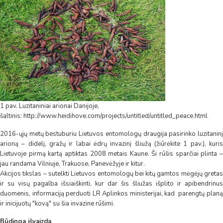
1 pav. Luzitaniniai arionai Danijoje,
šaltinis: http://www.heidihove.com/projects/untitled/untitled_peace.html
2016-ųjų metų bestuburiu Lietuvos entomologų draugija pasirinko luzitaninį
arioną – didelį, gražų ir labai ėdrų invazinį šliužą (žiūrėkite 1 pav.), kuris
Lietuvoje pirmą kartą aptiktas 2008 metais Kaune. Ši rūšis sparčiai plinta –
jau randama Vilniuje, Trakuose, Panevėžyje ir kitur.
Akcijos tikslas – sutelkti Lietuvos entomologų bei kitų gamtos mėgėjų gretas
ir su visų pagalba išsiaiškinti, kur dar šis šliužas išplito ir apibendrinus
duomenis, informaciją perduoti LR Aplinkos ministerijai, kad parengtų planą
ir inicijuotų "kovą" su šia invazine rūšimi.
Būdinga išvaizda