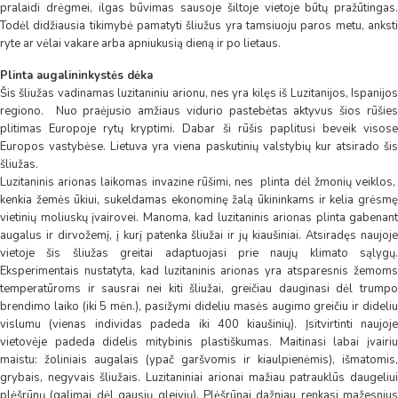
pralaidi drėgmei, ilgas būvimas sausoje šiltoje vietoje būtų pražūtingas.
Todėl didžiausia tikimybė pamatyti šliužus yra tamsiuoju paros metu, anksti
ryte ar vėlai vakare arba apniukusią dieną ir po lietaus.
Plinta augalininkystės dėka
Šis šliužas vadinamas luzitaniniu arionu, nes yra kilęs iš Luzitanijos, Ispanijos
regiono. Nuo praėjusio amžiaus vidurio pastebėtas aktyvus šios rūšies
plitimas Europoje rytų kryptimi. Dabar ši rūšis paplitusi beveik visose
Europos vastybėse. Lietuva yra viena paskutinių valstybių kur atsirado šis
šliužas.
Luzitaninis arionas laikomas invazine rūšimi, nes plinta dėl žmonių veiklos,
kenkia žemės ūkiui, sukeldamas ekonominę žalą ūkininkams ir kelia grėsmę
vietinių moliuskų įvairovei. Manoma, kad luzitaninis arionas plinta gabenant
augalus ir dirvožemį, į kurį patenka šliužai ir jų kiaušiniai. Atsiradęs naujoje
vietoje šis šliužas greitai adaptuojasi prie naujų klimato sąlygų.
Eksperimentais nustatyta, kad luzitaninis arionas yra atsparesnis žemoms
temperatūroms ir sausrai nei kiti šliužai, greičiau dauginasi dėl trumpo
brendimo laiko (iki 5 mėn.), pasižymi dideliu masės augimo greičiu ir dideliu
vislumu (vienas individas padeda iki 400 kiaušinių). Įsitvirtinti naujoje
vietovėje padeda didelis mitybinis plastiškumas. Maitinasi labai įvairiu
maistu: žoliniais augalais (ypač garšvomis ir kiaulpienėmis), išmatomis,
grybais, negyvais šliužais. Luzitaniniai arionai mažiau patrauklūs daugeliui
plėšrūnų (galimai dėl gausių gleivių). Plėšrūnai dažniau renkasi mažesnius