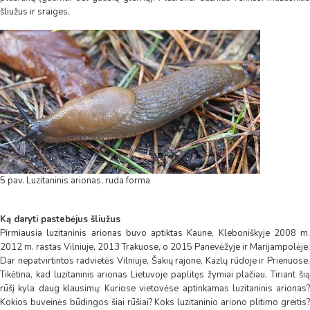
šliužus ir sraiges.
5 pav. Luzitaninis arionas, ruda forma
Ką daryti pastebėjus šliužus
Pirmiausia luzitaninis arionas buvo aptiktas Kaune, Kleboniškyje 2008 m.
2012 m. rastas Vilniuje, 2013 Trakuose, o 2015 Panevėžyje ir Marijampolėje.
Dar nepatvirtintos radvietės Vilniuje, Šakių rajone, Kazlų rūdoje ir Prienuose.
Tikėtina, kad luzitaninis arionas Lietuvoje paplitęs žymiai plačiau. Tiriant šią
rūšį kyla daug klausimų: Kuriose vietovėse aptinkamas luzitaninis arionas?
Kokios buveinės būdingos šiai rūšiai? Koks luzitaninio ariono plitimo greitis?