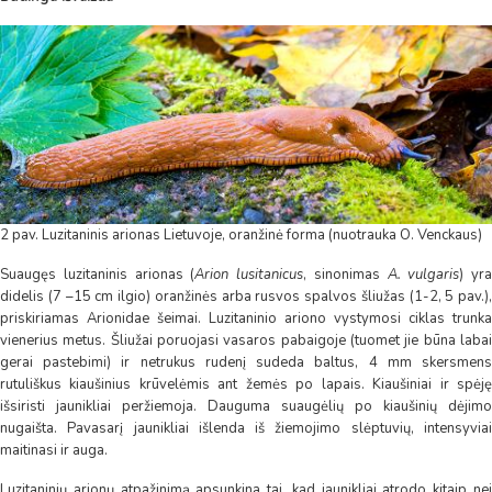
2 pav. Luzitaninis arionas Lietuvoje, oranžinė forma (nuotrauka O. Venckaus)
Suaugęs luzitaninis arionas (
Arion lusitanicus
, sinonimas
A. vulgaris
) yra
didelis (7 –15 cm ilgio) oranžinės arba rusvos spalvos šliužas (1-2, 5 pav.),
priskiriamas Arionidae šeimai. Luzitaninio ariono vystymosi ciklas trunka
vienerius metus. Šliužai poruojasi vasaros pabaigoje (tuomet jie būna labai
gerai pastebimi) ir netrukus rudenį sudeda baltus, 4 mm skersmens
rutuliškus kiaušinius krūvelėmis ant žemės po lapais. Kiaušiniai ir spėję
išsiristi jaunikliai peržiemoja. Dauguma suaugėlių po kiaušinių dėjimo
nugaišta. Pavasarį jaunikliai išlenda iš žiemojimo slėptuvių, intensyviai
maitinasi ir auga.
Luzitaninių arionų atpažinimą apsunkina tai, kad jaunikliai atrodo kitaip nei