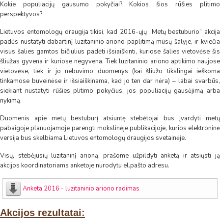
Kokie populiacijų gausumo pokyčiai? Kokios šios rūšies plitimo
perspektyvos?
Lietuvos entomologų draugija tikisi, kad 2016-ųjų „Metų bestuburio“ akcija
padės nustatyti dabartinį luzitaninio ariono paplitimą mūsų šalyje, ir kviečia
visus šalies gamtos bičiulius padėti išsiaiškinti, kuriose šalies vietovėse šis
šliužas gyvena ir kuriose negyvena. Tiek luzitaninio ariono aptikimo naujose
vietovėse, tiek ir jo nebuvimo duomenys (kai šliužo tikslingai ieškoma
tinkamose buveinėse ir išsiaiškinama, kad jo ten dar nėra) – labai svarbūs,
siekiant nustatyti rūšies plitimo pokyčius, jos populiacijų gausėjimą arba
nykimą.
Duomenis apie metų bestuburį atsiuntę stebėtojai bus įvardyti metų
pabaigoje planuojamoje parengti mokslinėje publikacijoje, kurios elektroninė
versija bus skelbiama Lietuvos entomologų draugijos svetainėje.
Visų, stebėjusių luzitaninį arioną, prašome užpildyti anketą ir atsiųsti ją
akcijos koordinatoriams anketoje nurodytu el.pašto adresu.
Anketa 2016 - luzitaninio ariono radimas
Akcijos rezultatai: