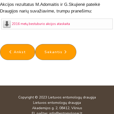
Akcijos rezultatus M.Adomaitis ir G.Skujienė pateikė
Draugijos narių suvažiavime, trumpu pranešimu:
2016 metų bestuburio akcijos ataskaita
Ankstesnis straipsnis: 2016 metų vabzdys - maldi
Kitas straipsnis: 2015 metų vabz
Ankst
Sekantis
Copyright © 2023
Lietuvos entomologų draugija
Lietuvos entomologų draugija
Akademijos g. 2, 08412, Vilnius
El. paštas:
info@entomologai.lt