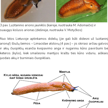
3 pav. Luzitaninio ariono jauniklis (kairėje, nuotrauka M. Adomaičio) ir
suaugęs kislusis arionas (dešinėje, nuotrauka V. Motyčkos)
Nuo kitos Lietuvoje aptinkamos didelių (jie gali būti didesni už luzitaninį
arioną!) šliužų šeimos – Limacidae atstovų (4 pav.) – jis skiriasi arčiau galvos
ir akių čiuopiklių esančia kvėpavimo anga ir nugariniu kūno paviršiumi be
keteros (kylio), kiek smailesniu mantijos kraštu ties kūno viduriu, aiškiais
juodais akių ir burniniais čiuopikliais.