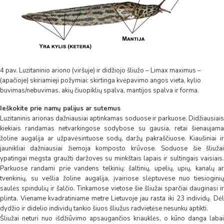
4 pav. Luzitaninio ariono (viršuje) ir didžiojo šliužo – Limax maximus –
(apačioje) skiriamieji požymiai: skirtinga kvėpavimo angos vieta, kylio
buvimas/nebuvimas, akių čiuopiklių spalva, mantijos spalva ir forma.
Ieškokite prie namų palijus ar sutemus
Luzitaninis arionas dažniausiai aptinkamas soduose ir parkuose. Didžiausiais
kiekiais randamas netvarkingose sodybose su gausia, retai šienaujama
žoline augalija ar užpavėsintuose sodų, daržų pakraščiuose. Kiaušiniai ir
jaunikliai dažniausiai žiemoja komposto krūvose. Soduose šie šliužai
ypatingai mėgsta graužti daržoves su minkštais lapais ir sultingais vaisiais.
Parkuose randami prie vandens telkinių: šaltinių, upelių, upių, kanalų ar
tvenkinių, su vešlia žoline augalija, įvairiose slėptuvėse nuo tiesioginių
saulės spindulių ir šalčio. Tinkamose vietose šie šliužai sparčiai dauginasi ir
plinta. Viename kvadratiniame metre Lietuvoje jau rasta iki 23 individų. Dėl
dydžio ir didelio individų tankio šiuos šliužus radvietėse nesunku aptikti.
Šliužai neturi nuo išdžiūvimo apsaugančios kriauklės, o kūno danga labai