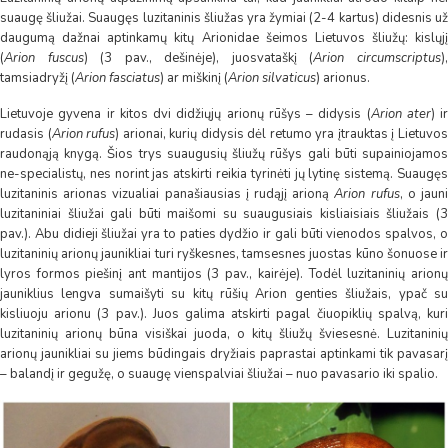
suaugę šliužai. Suaugęs luzitaninis šliužas yra žymiai (2-4 kartus) didesnis už
daugumą dažnai aptinkamų kitų Arionidae šeimos Lietuvos šliužų: kislųjį
(
Arion fuscus
) (3 pav., dešinėje), juosvataškį (
Arion circumscriptus
)
tamsiadryžį (
Arion fasciatus
) ar miškinį (
Arion silvaticus
) arionus.
Lietuvoje gyvena ir kitos dvi didžiųjų arionų rūšys – didysis (
Arion ater
) ir
rudasis (
Arion rufus
) arionai, kurių didysis dėl retumo yra įtrauktas į Lietuvo
raudonąją knygą. Šios trys suaugusių šliužų rūšys gali būti supainiojamos
ne-specialistų, nes norint jas atskirti reikia tyrinėti jų lytinę sistemą. Suaugęs
luzitaninis arionas vizualiai panašiausias į rudąjį arioną
Arion rufus
, o jaun
luzitaniniai šliužai gali būti maišomi su suaugusiais kisliaisiais šliužais (3
pav.). Abu didieji šliužai yra to paties dydžio ir gali būti vienodos spalvos, o
luzitaninių arionų jaunikliai turi ryškesnes, tamsesnes juostas kūno šonuose ir
lyros formos piešinį ant mantijos (3 pav., kairėje). Todėl luzitaninių arionų
jauniklius lengva sumaišyti su kitų rūšių Arion genties šliužais, ypač su
kisliuoju arionu (3 pav.). Juos galima atskirti pagal čiuopiklių spalvą, kuri
luzitaninių arionų būna visiškai juoda, o kitų šliužų šviesesnė. Luzitaninių
arionų jaunikliai su jiems būdingais dryžiais paprastai aptinkami tik pavasarį
– balandį ir gegužę, o suaugę vienspalviai šliužai – nuo pavasario iki spalio.