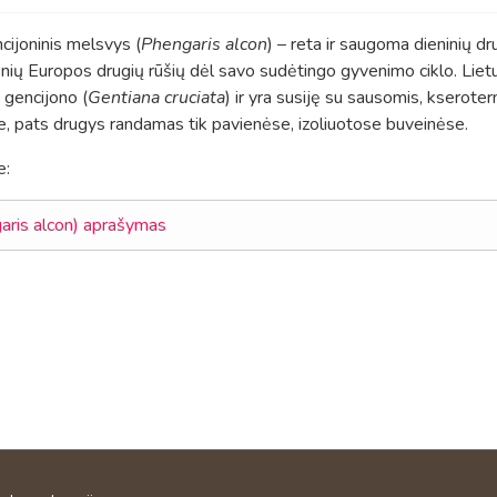
ijoninis melsvys (
Phengaris alcon
) – reta ir saugoma dieninių dru
snių Europos drugių rūšių dėl savo sudėtingo gyvenimo ciklo.
Liet
o gencijono (
Gentiana cruciata
) ir yra susiję su sausomis, kserote
e,
pats drugys randamas tik pavienėse, izoliuotose buveinėse.
e:
aris alcon) aprašymas
ai – pirmasis žingsnis į dieninių drugių stebėseną
is LED narių suvažiavimas 2025 gruodžio 13 d.