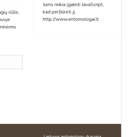
Jums reikia įgalinti JavaScript,
kad peržiūrėti jį.
gių rūšis,
http://www.entomologai.lt
uvoje
rminėmis
Lietuvos entomologų draugija