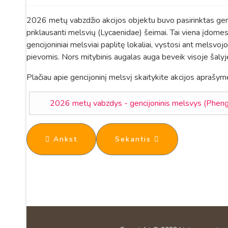
2026 metų vabzdžio akcijos objektu buvo pasirinktas genc
priklausanti melsvių (Lycaenidae) šeimai. Tai viena įdome
gencijoniniai melsviai paplitę lokaliai, vystosi ant melsvoj
pievomis. Nors mitybinis augalas auga beveik visoje šalyj
Plačiau apie gencijoninį melsvį skaitykite akcijos aprašym
2026 metų vabzdys - gencijoninis melsvys (Pheng
Ankstesnis straipsnis: EPIC Butterfly mokym
Kitas straipsnis: Visuotin
Ankst
Sekantis