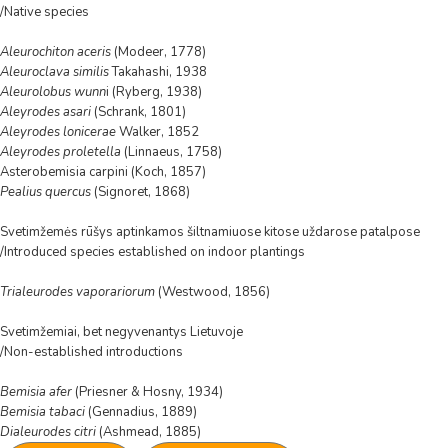
/Native species
Aleurochiton aceris
(Modeer, 1778)
Aleuroclava similis
Takahashi, 1938
Aleurolobus wunn
i (Ryberg, 1938)
Aleyrodes asari
(Schrank, 1801)
Aleyrodes lonicerae
Walker, 1852
Aleyrodes proletella
(Linnaeus, 1758)
Asterobemisia carpini (Koch, 1857)
Pealius quercus
(Signoret, 1868)
Svetimžemės rūšys aptinkamos šiltnamiuose kitose uždarose patalpose
/Introduced species established on indoor plantings
Trialeurodes vaporariorum
(Westwood, 1856)
Svetimžemiai, bet negyvenantys Lietuvoje
/Non-established introductions
Bemisia afer
(Priesner & Hosny, 1934)
Bemisia tabaci
(Gennadius, 1889)
Dialeurodes citri
(Ashmead, 1885)