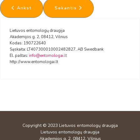
Ankstesnis straipsnis: Thysanoptera
Kitas straipsnis: Hemiptera Psyl
Ankst
Sekantis
Lietuvos entomologų draugija
Akademijos g. 2, 08412, Vilnius
Kodas: 190722640
Sąskaita: LT407300010002482827, AB Swedbank
El. paštas:
info@entomologai.lt
http://www.entomologai.lt
Copyright © 2023
Lietuvos entomologų draugija
Lietuvos entomologų draugija
Akademijos g. 2, 08412, Vilnius