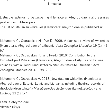
Lithuania
Lietuvoje aptinkamų baltasparnių (Hemiptera: Aleyrodidae) rūšių sąrašas
paskelbtas publikacijose:
The list of Lithuanian whiteflies (Hemiptera: Aleyrodidae) is published in:
Malumphy C., Ostrauskas H., Pye D. 2009. A faunistic review of whiteflies
(Hemiptera, Aleyrodidae) of Lithuania.
Acta Zoologica Lituanica
19 (1): 49
57.
Malumphy, C., Ostrauskas H. , and Pye D. 2010.“Contribution to the
Knowledge of Whiteflies (Hemiptera, Aleyrodidae) of Alytus and Kaunas
counties, with a Host Plant List for Whiteflies Native to Lithuania”.
Acta
Zoologica Lituanica
20 (4): 198–202.
Malumphy, C., Ostrauskas H. 2013. New data on whiteflies (Hemiptera:
Aleyrodidae) of Estonia, Latvia and Lithuania, including the first records of
rhododendron whitefly
Massilieurodes chittendeni
(Laing).
Zoology and
Ecology
23 (1): 1-4.
Familia Aleyrodidae
Vietinės rūšys