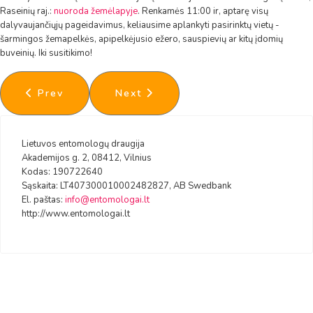
Raseinių raj.:
nuoroda žemėlapyje
. Renkamės 11:00 ir, aptarę visų
dalyvaujančiųjų pageidavimus, keliausime aplankyti pasirinktų vietų -
šarmingos žemapelkės, apipelkėjusio ežero, sauspievių ar kitų įdomių
buveinių. Iki susitikimo!
Previous article: Viešai prieinami naujai suskaitme
Next article: 2021 metų vabzdys 
Prev
Next
Lietuvos entomologų draugija
Akademijos g. 2, 08412, Vilnius
Kodas: 190722640
Sąskaita: LT407300010002482827, AB Swedbank
El. paštas:
info@entomologai.lt
http://www.entomologai.lt